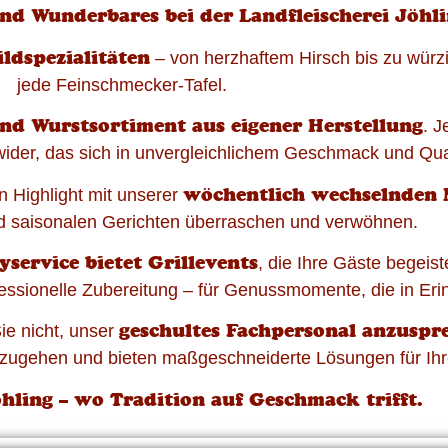
nd Wunderbares bei der Landfleischerei Jöhli
ldspezialitäten
– von herzhaftem Hirsch bis zu würz
jede Feinschmecker-Tafel.
und Wurstsortiment aus eigener Herstellung
. J
der, das sich in unvergleichlichem Geschmack und Quali
wöchentlich wechselnden 
 Highlight mit unserer
nd saisonalen Gerichten überraschen und verwöhnen.
yservice bietet Grillevents
, die Ihre Gäste begeis
ofessionelle Zubereitung – für Genussmomente, die in Eri
geschultes Fachpersonal anzuspr
e nicht, unser
einzugehen und bieten maßgeschneiderte Lösungen für Ih
öhling – wo Tradition auf Geschmack trifft.