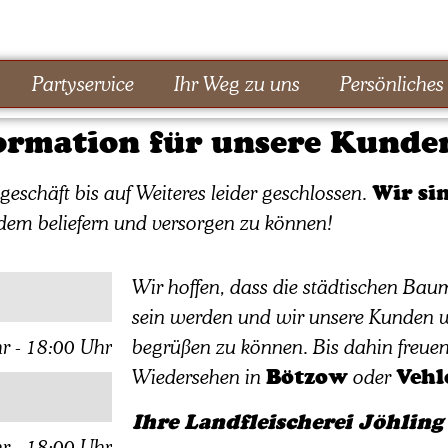
Partyservice
Ihr Weg zu uns
Persönliches
ormation für unsere Kunde
schäft bis auf Weiteres leider geschlossen.
Wir si
zdem beliefern und versorgen zu können!
Wir hoffen, dass die städtischen B
sein werden und wir unsere Kunden w
r - 18:00 Uhr
begrüßen zu können. Bis dahin freuen
Wiedersehen in
Bötzow
oder
Vehl
Ihre Landfleischerei Jöhling
r - 18:00 Uhr