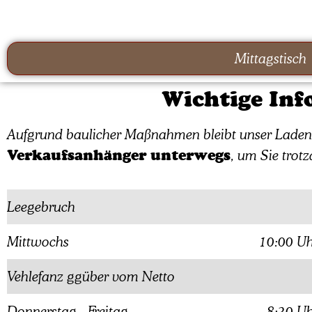
Mittagstisch
Wichtige Inf
Aufgrund baulicher Maßnahmen bleibt unser Ladenge
Verkaufsanhänger unterwegs
, um Sie trot
Leegebruch
Mittwochs
10:00 Uh
Vehlefanz ggüber vom Netto
Donnerstag - Freitag
8:30 Uh