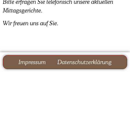
Bitte erfragen Sie telefonisch unsere aktuellen
Mittagsgerichte.
Wir freuen uns auf Sie.
Impressum
Datenschutzerklärung
Landfleischerei Jöhling
Perwenitzer Chaussee 2
16727 Oberkrämer
Tel: 0170-58 33 104
landfleischereijoehling@gmail.com
Di-Fr 8:00 - 18:00 Uhr